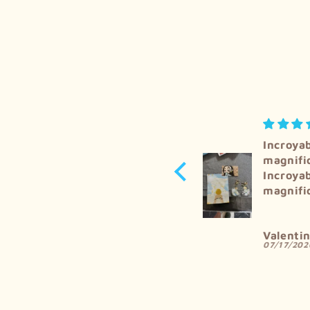
Incroyablement
Parfait
magnifique
Parfait
Incroyablement
magnifique !
Valentin Simao
Eloïse B
07/17/2026
07/16/20