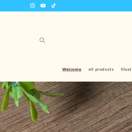
Skip to
Instagram
YouTube
TikTok
content
Welcome
all products
Illus