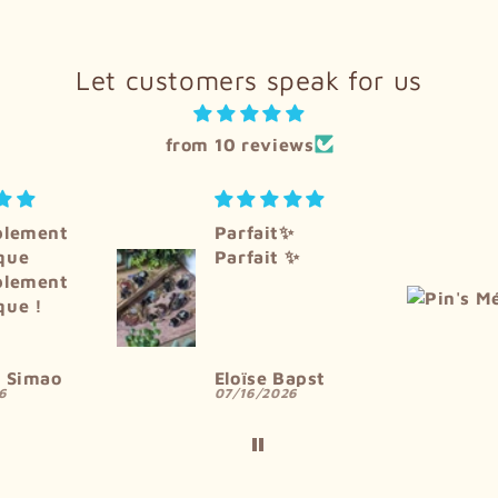
Let customers speak for us
from 10 reviews
✨
Très beau et de
 ✨
belle qualité
Très beau et de
belle qualité.
apst
Anonyme
26
05/24/2026