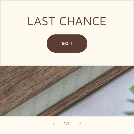
LAST CHANCE
GO !
of
1
/
2