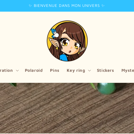
✨ BIENVENUE DANS MON UNIVERS ✨
tration
Polaroid
Pins
Key ring
Stickers
Myste